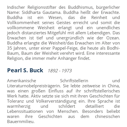
Indischer Religionsstifter des Buddhismus, bürgerlicher
Name: Siddharta Gautama. Buddha heißt der Erwachte.
Buddha ist ein Wesen, das die Reinheit und
Vollkommenheit seines Geistes erreicht und somit die
vollkommene Weisheit erlangt und ein unendliches
jedoch distanziertes Mitgefühl mit allem Lebendigen. Das
Erwachen ist tief und unergründlich wie der Ozean.
Buddha erlangte die Weisheit/das Erwachen im Alter von
35 Jahren, unter einer Pappel-Feige, die heute als Bodhi-
Baum, Baum der Weisheit verehrt wird. Eine interessante
Religion, die immer mehr Anhänger findet.
Pearl S. Buck
1892 - 1973
Amerikanische Schriftstellerin und
Literaturnobelpreisträgerin. Sie lebte zeitweise in China,
was einen großen Einfluss auf ihr schriftstellerisches
Werk hatte. Aktiv setzte sie sich mit ihren Geschichten für
Toleranz und Völkerverständigung ein. Ihre Sprache ist
warmherzig und schildert detailliert die
Lebenssituationen von Menschen. Besonders beliebt
waren ihre Geschichten aus dem chinesischen
Bauernmilieu.