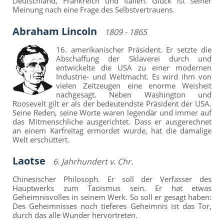
Deutschland, Frankreich und Italien. Glück ist seiner
Meinung nach eine Frage des Selbstvertrauens.
Abraham Lincoln
1809 - 1865
16. amerikanischer Präsident. Er setzte die
Abschaffung der Sklaverei durch und
entwickelte die USA zu einer modernen
Industrie- und Weltmacht. Es wird ihm von
vielen Zeitzeugen eine enorme Weisheit
nachgesagt. Neben Washington und
Roosevelt gilt er als der bedeutendste Präsident der USA.
Seine Reden, seine Worte waren legendär und immer auf
das Mitmenschliche ausgerichtet. Dass er ausgerechnet
an einem Karfreitag ermordet wurde, hat die damalige
Welt erschüttert.
Laotse
6. Jahrhundert v. Chr.
Chinesischer Philosoph. Er soll der Verfasser des
Hauptwerks zum Taoismus sein. Er hat etwas
Geheimnisvolles in seinem Werk. So soll er gesagt haben:
Des Geheimnisses noch tieferes Geheimnis ist das Tor,
durch das alle Wunder hervortreten.