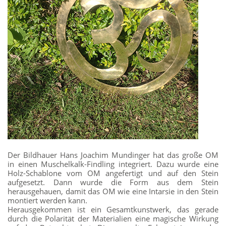
Der Bildhauer Hans Joachim Mundinger hat das große OM
in einen Muschelkalk-Findling integriert. Dazu wurde eine
Holz-Schablone vom OM angefertigt und auf den Stein
aufgesetzt. Dann wurde die Form aus dem Stein
herausgehauen, damit das OM wie eine Intarsie in den Stein
montiert werden kann.
Herausgekommen ist ein Gesamtkunstwerk, das gerade
durch die Polarität der Materialien eine magische Wirkung